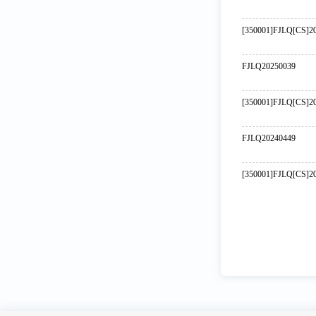
[350001]FJLQ[CS]2
FJLQ20250039
[350001]FJLQ[CS]2
FJLQ20240449
[350001]FJLQ[CS]2