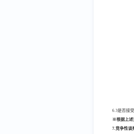
6.3是否
※根据上述
7.竞争性