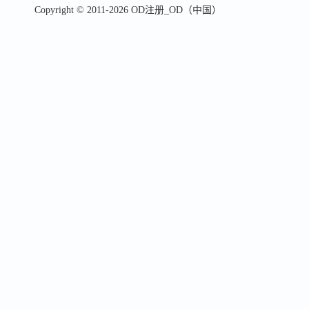
Copyright © 2011-2026 OD注册_OD（中国）