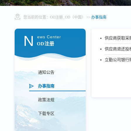
您当前的位置：
OD注册_OD（中国）
>>
办事指南
N
ews Center
供应商获取采
OD注册
供应商退还投
立勤公司银行
通知公告
办事指南
政策法规
下载专区