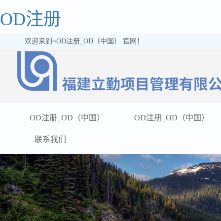
OD注册
欢迎来到~OD注册_OD（中国） 官网！
OD注册_OD（中国）
OD注册_OD（中国）
联系我们