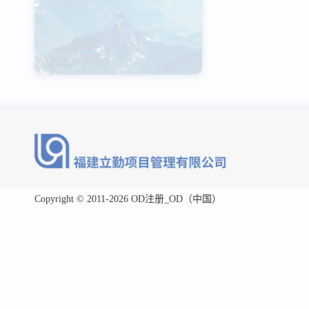
Copyright © 2011-2026 OD注册_OD（中国）