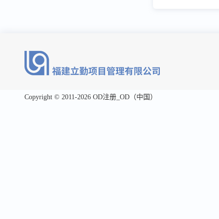
Copyright © 2011-2026 OD注册_OD（中国）