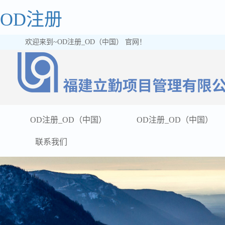
OD注册
欢迎来到~OD注册_OD（中国） 官网！
OD注册_OD（中国）
OD注册_OD（中国）
联系我们