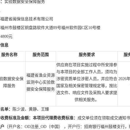
称：
实验数据安全保障服务
息
：福建省闽保信息技术有限公司
福州市鼓楼区铜盘路软件大道89号福州软件园C区10号楼
4800元
的信息
服务名称
服务范围
服务要求
服
供应商在项目实施过程中所安排参
与本项目的全部工作人员，须均为
福建省渔业资源
验数据安全保
涉密资质单位涉密人员，并应符合
2026
监测中心实验数
障服务
国家及相关保密管理规定等，按比
据安全保障服务
选文件、响应文件及采购人要求提
供相关服务。
家名单：
陈少波、黄静、王臻
务收费标准及金额：
本项目代理费收费标准：
成交单位须在领取成交通知书
账户
（开户名：OD注册_OD（中国） ，开户行：招商银行福州鼓楼支行，账号：591