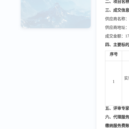
二、项目名
三、
成交
信
供应商名称
供应商地址：
成交金额：17
四、主要标
序号
实
1
五、评
审专
六、代理服
缴纳服务费