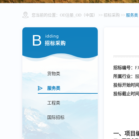
您当前的位置：
OD注册_OD（中国）
>> 招标采购 >>
服务类
B
idding
招标采购
招标编号：
F
货物类
所属行业：
投标开始时
服务类
投标截止时
工程类
国际招标
一、项目