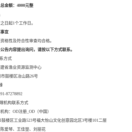
费总金额：
4000元整
限
之日起1个工作日。
充事
宜
的资格性及符合性审查均合格。
次公告内容提出询问，请按以下方式联系。
联系方式
福建省渔业资源监测中心
市鼓楼区冶山路26号
臻
-87278892
管理机构联系方式
机构：OD注册_OD（中国）
市鼓楼区工业路523号福大怡山文化创意园北区3号楼101二层
：陈爱琴、王佳堃、刘丽花